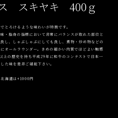
ス スキヤキ 400ｇ
かでとろけるような味わいが特徴です。
旨味・脂身の指標において非常にバランスが取れた部位と
も良し、しゃぶしゃぶにしても良し、煮物・炒め物などの
さにオールラウンダー。きめの細かい肉質でほどよい触感
年以上の歴史を持ち平成29年に和牛のコンテストで日本一
賞した味を是非ご堪能下さい。
海道は+1000円
円