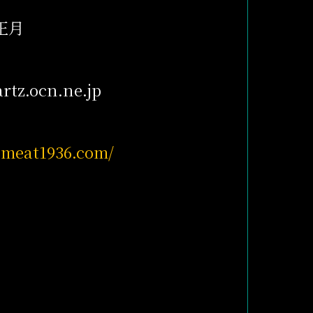
正月
tz.ocn.ne.jp
-meat1936.com/