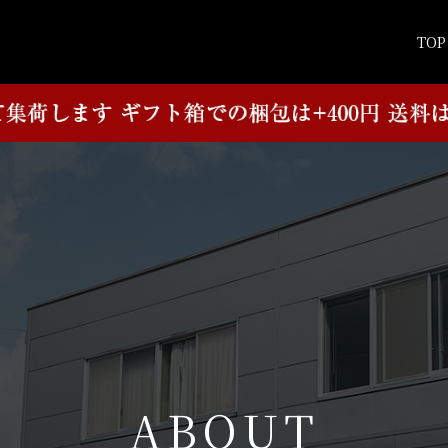
TOP
A
B
O
U
T