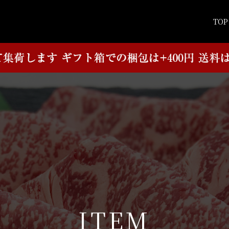
TOP
I
T
E
M